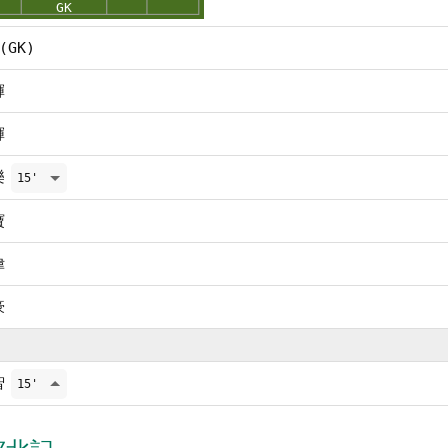
(GK)
輝
輝
樂
15'
寶
偉
豪
智
15'