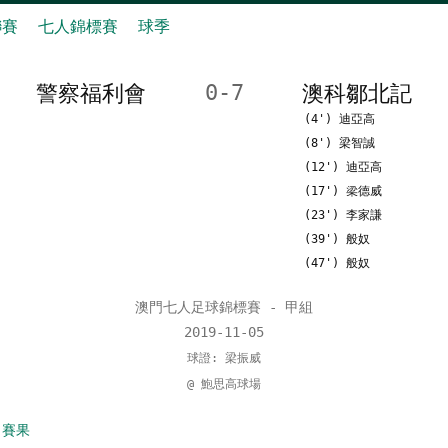
聯賽
七人錦標賽
球季
警察福利會
0-7
澳科鄒北記
(4') 迪亞高
(8') 梁智誠
(12') 迪亞高
(17') 梁德威
(23') 李家謙
(39') 般奴
(47') 般奴
澳門七人足球錦標賽 - 甲組
2019-11-05
球證: 梁振威
@ 鮑思高球場
 賽果