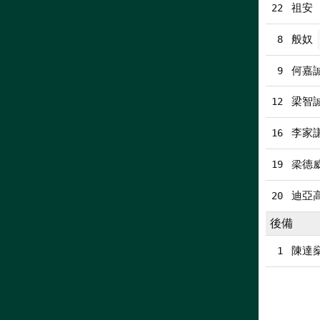
祖安 
22
般奴
8
何嘉
9
梁智
12
李家
16
梁德
19
迪亞
20
後備
陳達燊
1