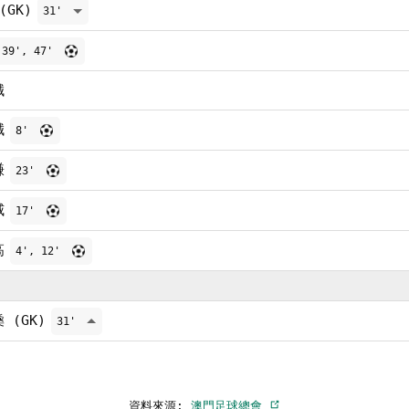
(GK)
31'
39', 47'
誠
誠
8'
謙
23'
威
17'
高
4', 12'
 (GK)
31'
資料來源:
澳門足球總會