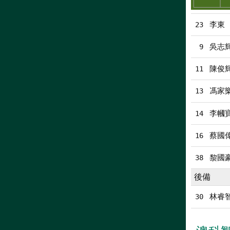
李東 
23
吳志
9
陳俊
11
馮家
13
李幗
14
蔡國
16
黎國
38
後備
林睿
30