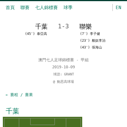
首頁
聯賽
七人錦標賽
球季
EN
千葉
1-3
聯樂
(45') 泰亞高
(7') 李子健
(23') 般奴李治
(43') 張海山
澳門七人足球錦標賽 - 甲組
2019-10-09
球證: GRANT
@ 鮑思高球場
← 賽程 / 賽果
千葉