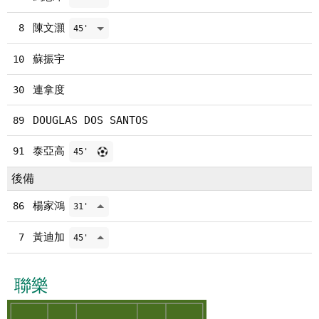
陳文灝
8
45'
蘇振宇
10
連拿度
30
DOUGLAS DOS SANTOS
89
泰亞高
91
45'
後備
楊家鴻
86
31'
黃迪加
7
45'
聯樂