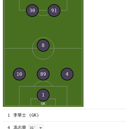
李華士 (GK)
1
馮志華
4
31'