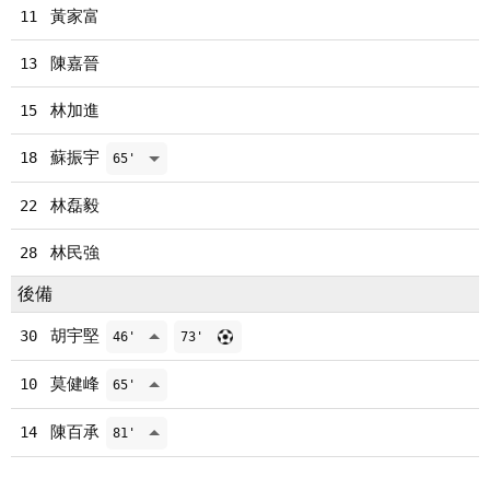
黃家富
11
陳嘉晉
13
林加進
15
蘇振宇
18
65'
林磊毅
22
林民強
28
後備
胡宇堅
30
46'
73'
莫健峰
10
65'
陳百承
14
81'