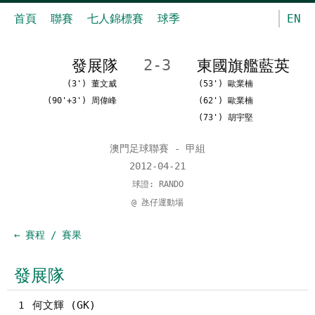
首頁
聯賽
七人錦標賽
球季
EN
發展隊
2-3
東國旗艦藍英
(3') 董文威
(53') 歐業楠
(90'+3') 周偉峰
(62') 歐業楠
(73') 胡宇堅
澳門足球聯賽 - 甲組
2012-04-21
球證: RANDO
@ 氹仔運動場
← 賽程 / 賽果
發展隊
何文輝 (GK)
1