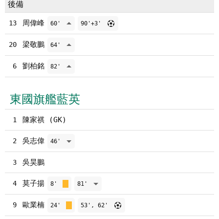
後備
周偉峰
13
60'
90'+3'
梁敬鵬
20
64'
劉柏銘
6
82'
東國旗艦藍英
陳家祺 (GK)
1
吳志偉
2
46'
吳昊鵬
3
莫子揚
4
8'
81'
歐業楠
9
24'
53', 62'