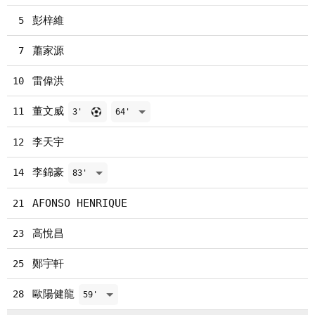
彭梓維
5
蕭家源
7
雷偉洪
10
董文威
11
3'
64'
李天宇
12
李錦豪
14
83'
AFONSO HENRIQUE
21
高悅昌
23
鄭宇軒
25
歐陽健龍
28
59'