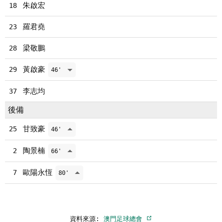
朱啟宏
18
羅君堯
23
梁敬鵬
28
黃啟豪
29
46'
李志均
37
後備
甘致豪
25
46'
陶景楠
2
66'
歐陽永恆
7
80'
資料來源:
澳門足球總會