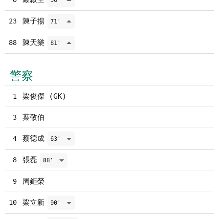
56'
陳子揚
23
71'
陳天樂
88
81'
警察
梁俊傑 (GK)
1
葉敬伯
3
蔡德成
4
63'
張磊
8
88'
周鉅榮
9
梁立新
10
90'