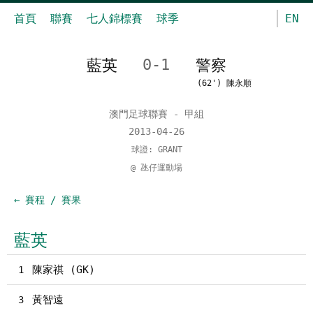
首頁
聯賽
七人錦標賽
球季
EN
藍英
0-1
警察
(62') 陳永順
澳門足球聯賽 - 甲組
2013-04-26
球證: GRANT
@ 氹仔運動場
← 賽程 / 賽果
藍英
陳家祺 (GK)
1
黃智遠
3