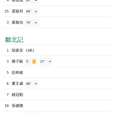
蔡德成
4
61'
梁振邦
25
69'
葉敬伯
3
74'
鄒北記
陸家安 (GK)
1
陳子駿
3
5'
27'
彭梓維
5
董文威
6
68'
鍾冠勤
7
張健聰
10