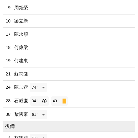
周鉅榮
9
梁立新
10
陳永順
17
何偉棠
18
何建東
19
蘇志健
21
陳志營
24
74'
石威廉
28
34'
43'
黎國豪
38
61'
後備