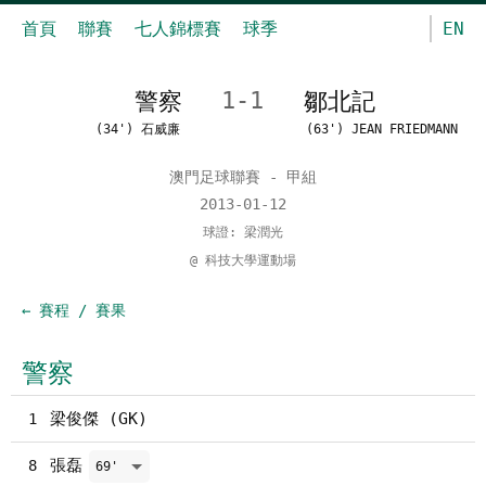
首頁
聯賽
七人錦標賽
球季
EN
警察
1-1
鄒北記
(34') 石威廉
(63') JEAN FRIEDMANN
澳門足球聯賽 - 甲組
2013-01-12
球證: 梁潤光
@ 科技大學運動場
← 賽程 / 賽果
警察
梁俊傑 (GK)
1
張磊
8
69'