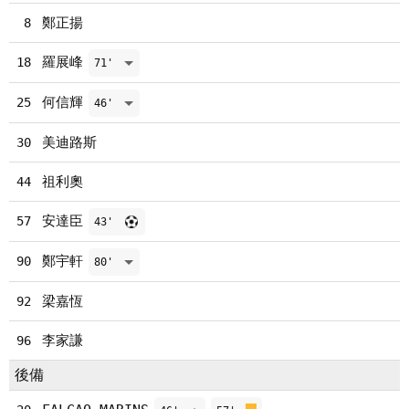
鄭正揚
8
羅展峰
18
71'
何信輝
25
46'
美迪路斯
30
祖利奧
44
安達臣
57
43'
鄭宇軒
90
80'
梁嘉恆
92
李家謙
96
後備