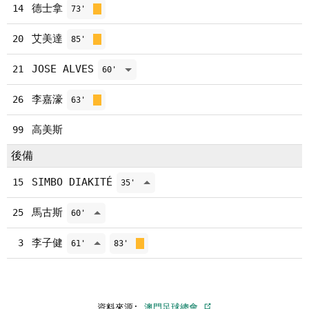
德士拿
14
73'
艾美達
20
85'
JOSE ALVES
21
60'
李嘉濠
26
63'
高美斯
99
後備
SIMBO DIAKITÉ
15
35'
馬古斯
25
60'
李子健
3
61'
83'
資料來源:
澳門足球總會