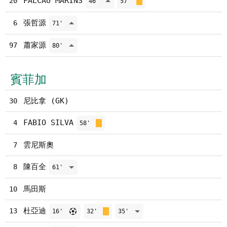
FALCAO MARINS
20
46'
57'
張哲源
6
71'
蕭家源
97
80'
賓菲加
尼比拿 (GK)
30
FABIO SILVA
4
58'
雲尼斯奧
7
陳百全
8
61'
馬田斯
10
杜亞迪
13
16'
32'
35'