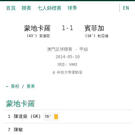
首頁
聯賽
七人錦標賽
球季
EN
蒙地卡羅
1-1
賓菲加
(43') 安達臣
(16') 杜亞迪
澳門足球聯賽 - 甲組
2014-05-10
球證: VANI
@ 科技大學運動場
← 賽程 / 賽果
蒙地卡羅
陳達燊 (GK)
1
70'
陳敏
7