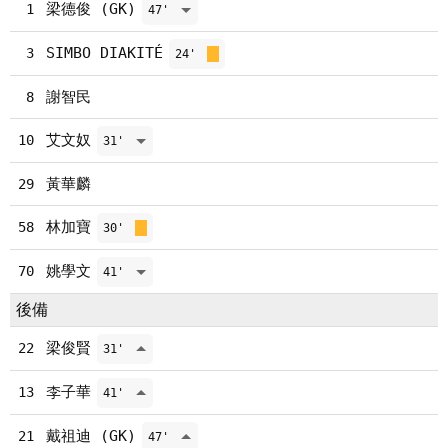
梁德俊 (GK)
1
47'
SIMBO DIAKITÉ
3
24'
謝智民
8
艾文奴
10
31'
黃華麟
29
林加寶
58
30'
姚學文
70
41'
後備
梁俊賢
22
31'
李子華
13
41'
戴祖迪 (GK)
21
47'