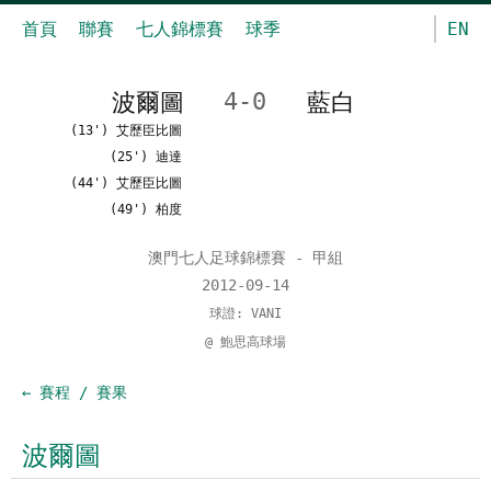
首頁
聯賽
七人錦標賽
球季
EN
波爾圖
4-0
藍白
(13') 艾歷臣比圖
(25') 迪達
(44') 艾歷臣比圖
(49') 柏度
澳門七人足球錦標賽 - 甲組
2012-09-14
球證: VANI
@ 鮑思高球場
← 賽程 / 賽果
波爾圖