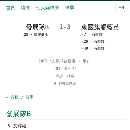
首頁
聯賽
七人錦標賽
球季
EN
發展隊B
1-3
東國旗艦藍英
(28') 歐陽健龍
(7') 蔡曉輝
(26') 蔡曉輝
(49') 蔡曉輝
澳門七人足球錦標賽 - 甲組
2012-09-14
球證: 林強
@ 鮑思高球場
← 賽程 / 賽果
發展隊B
彭梓維
5