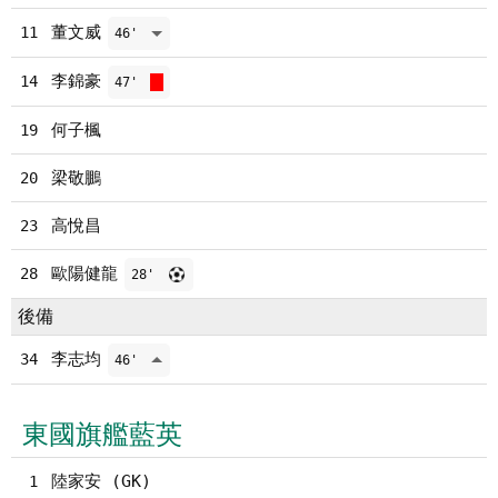
董文威
11
46'
李錦豪
14
47'
何子楓
19
梁敬鵬
20
高悅昌
23
歐陽健龍
28
28'
後備
李志均
34
46'
東國旗艦藍英
陸家安 (GK)
1