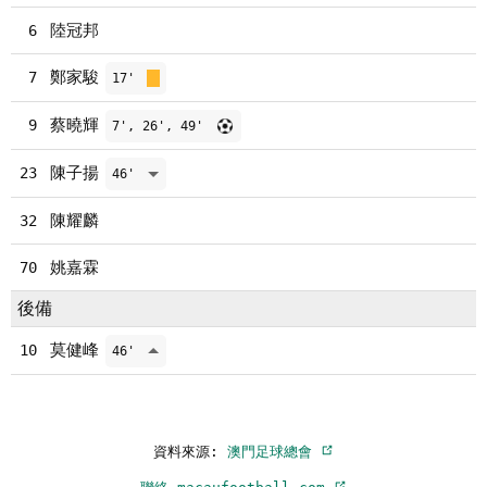
陸冠邦
6
鄭家駿
7
17'
蔡曉輝
9
7', 26', 49'
陳子揚
23
46'
陳耀麟
32
姚嘉霖
70
後備
莫健峰
10
46'
資料來源:
澳門足球總會