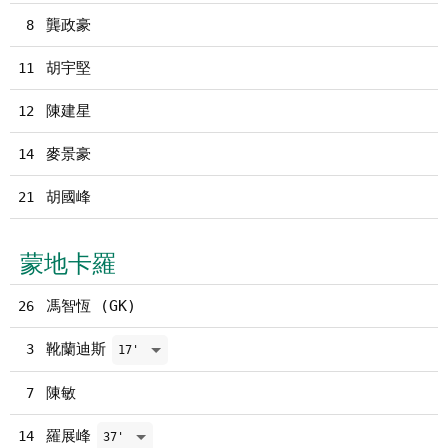
龔政豪
8
胡宇堅
11
陳建星
12
麥景豪
14
胡國峰
21
蒙地卡羅
馮智恆 (GK)
26
靴蘭迪斯
3
17'
陳敏
7
羅展峰
14
37'