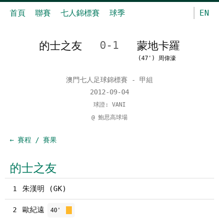
首頁
聯賽
七人錦標賽
球季
EN
的士之友
0-1
蒙地卡羅
(47') 周偉濠
澳門七人足球錦標賽 - 甲組
2012-09-04
球證: VANI
@ 鮑思高球場
← 賽程 / 賽果
的士之友
朱漢明 (GK)
1
歐紀遠
2
40'