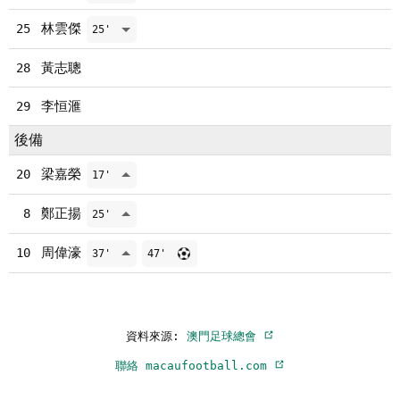
林雲傑
25
25'
黃志聰
28
李恒滙
29
後備
梁嘉榮
20
17'
鄭正揚
8
25'
周偉濠
10
37'
47'
資料來源:
澳門足球總會
聯絡 macaufootball.com