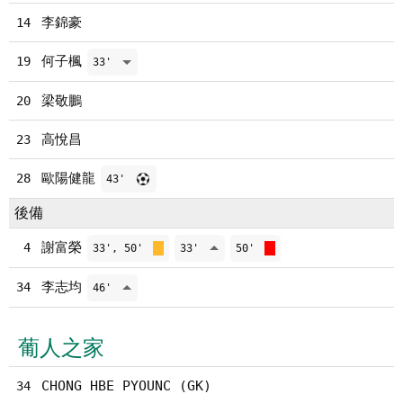
李錦豪
14
何子楓
19
33'
梁敬鵬
20
高悅昌
23
歐陽健龍
28
43'
後備
謝富榮
4
33', 50'
33'
50'
李志均
34
46'
葡人之家
CHONG HBE PYOUNC (GK)
34