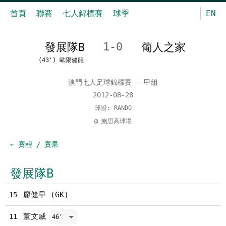
首頁
聯賽
七人錦標賽
球季
EN
發展隊B
1-0
葡人之家
(43') 歐陽健龍
澳門七人足球錦標賽 - 甲組
2012-08-28
球證: RANDO
@ 鮑思高球場
← 賽程 / 賽果
發展隊B
廖健早 (GK)
15
董文威
11
46'