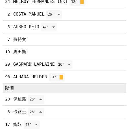
MELROY FERNANDES (GK)
24
12'
COSTA MANUEL
2
26'
AUREO PEIO
5
47'
費特文
7
馬田斯
10
GASPARD LAPLAINE
29
26'
ALHADA HELDER
98
31'
後備
保迪路
20
26'
卡路士
6
26'
鮑奴
17
47'