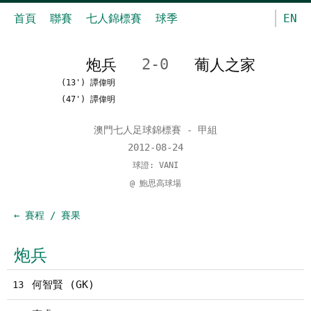
首頁
聯賽
七人錦標賽
球季
EN
炮兵
2-0
葡人之家
(13') 譚偉明
(47') 譚偉明
澳門七人足球錦標賽 - 甲組
2012-08-24
球證: VANI
@ 鮑思高球場
← 賽程 / 賽果
炮兵
何智賢 (GK)
13