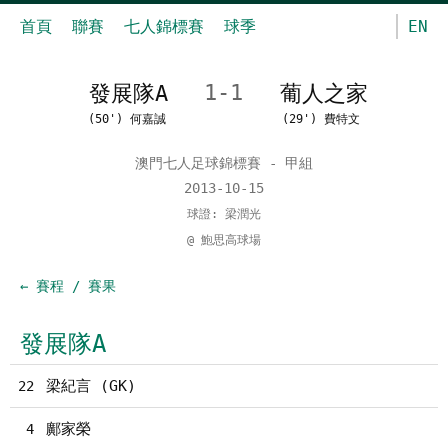
首頁
聯賽
七人錦標賽
球季
EN
發展隊A
1-1
葡人之家
(50') 何嘉誠
(29') 費特文
澳門七人足球錦標賽 - 甲組
2013-10-15
球證: 梁潤光
@ 鮑思高球場
← 賽程 / 賽果
發展隊A
梁紀言 (GK)
22
鄺家榮
4