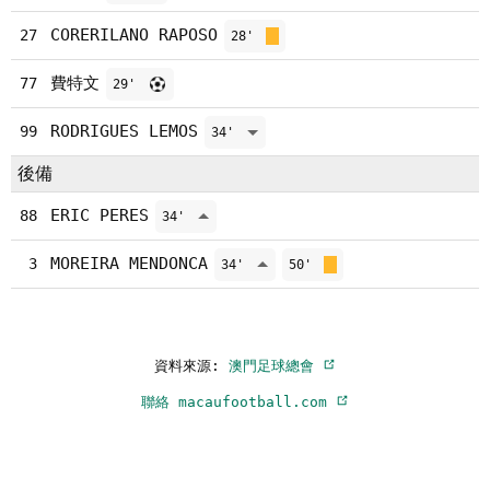
CORERILANO RAPOSO
27
28'
費特文
77
29'
RODRIGUES LEMOS
99
34'
後備
ERIC PERES
88
34'
MOREIRA MENDONCA
3
34'
50'
資料來源:
澳門足球總會
聯絡 macaufootball.com