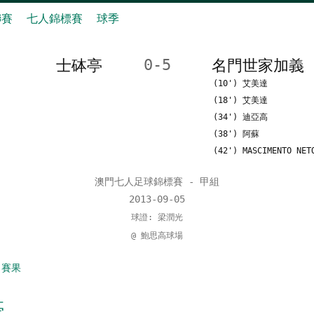
聯賽
七人錦標賽
球季
士砵亭
0-5
名門世家加義
(10') 艾美達
(18') 艾美達
(34') 迪亞高
(38') 阿蘇
(42') MASCIMENTO NET
澳門七人足球錦標賽 - 甲組
2013-09-05
球證: 梁潤光
@ 鮑思高球場
 賽果
亭