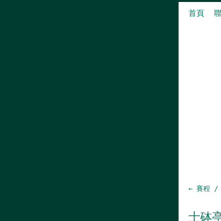
首頁
← 賽程 /
士砵