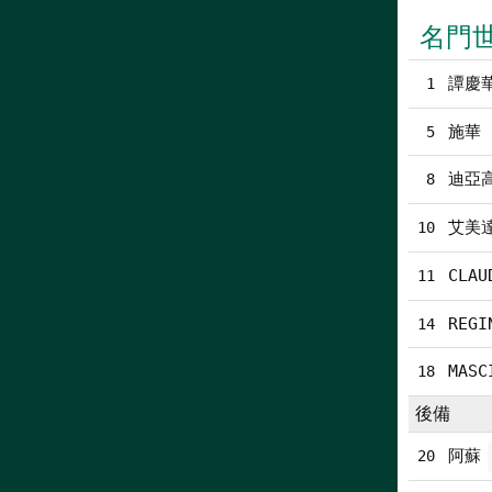
名門
譚慶華
1
施華
5
迪亞
8
艾美
10
CLAU
11
REGI
14
MASC
18
後備
阿蘇
20