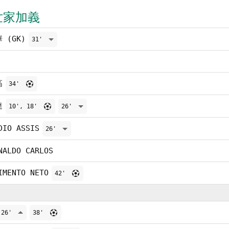
世家加義
 (GK)
31'
高
34'
達
10', 18'
26'
DIO ASSIS
26'
NALDO CARLOS
IMENTO NETO
42'
26'
38'