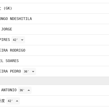
 (GK)
ONGO NDESHITILA
 JORGE
PIRES
42'
EIRA RODRIGO
EL SOARES
EIRA PEDRO
36'
 ANTONIO
36'
亞度
42'