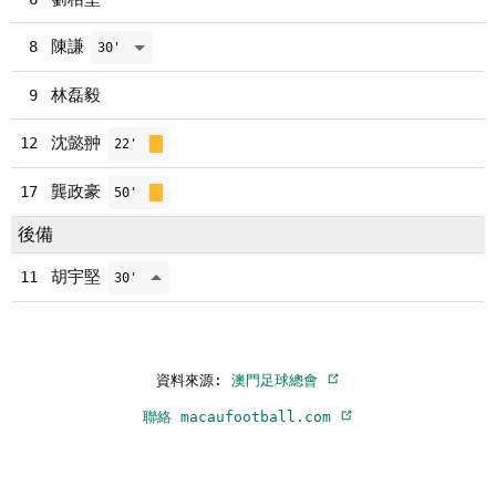
陳謙
8
30'
林磊毅
9
沈懿翀
12
22'
龔政豪
17
50'
後備
胡宇堅
11
30'
資料來源:
澳門足球總會
聯絡 macaufootball.com