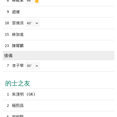
林毅東
8
49'
趙健
9
雷偉洪
10
43'
林加進
15
陳耀麟
23
後備
李子華
7
43'
的士之友
朱漢明 (GK)
1
楊熙昌
2
劉栢堅
6