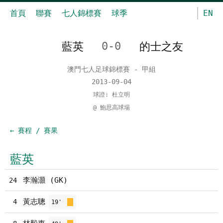
首頁
聯賽
七人錦標賽
球季
EN
藍英
0-0
的士之友
澳門七人足球錦標賽 - 甲組
2013-09-04
球證: 杜立明
@ 鮑思高球場
← 賽程 / 賽果
藍英
李瀚灝 (GK)
24
黃志聰
4
19'