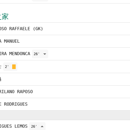
之家
OSO RAFFAELE (GK)
A MANUEL
IRA MENDONCA
26'
士
2'
遜
RILANO RAPOSO
E RODRIGUES
IGUES LEMOS
26'