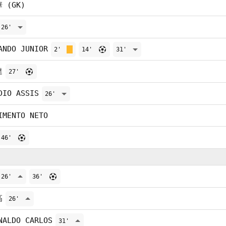
 (GK)
26'
ANDO JUNIOR
2'
14'
31'
達
27'
DIO ASSIS
26'
IMENTO NETO
46'
26'
36'
高
26'
NALDO CARLOS
31'