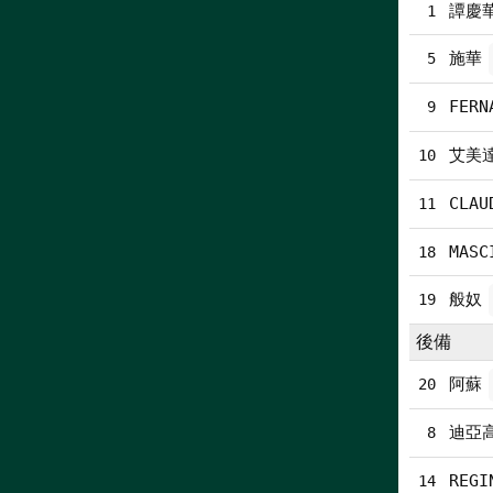
譚慶華
1
施華
5
FERN
9
艾美
10
CLAU
11
MASC
18
般奴
19
後備
阿蘇
20
迪亞
8
REGI
14