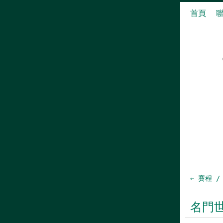
首頁
← 賽程 /
名門