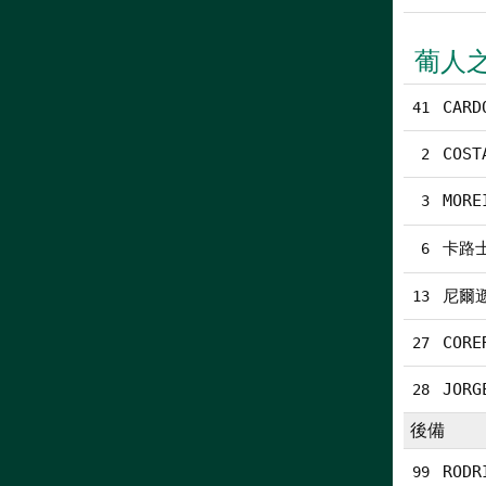
葡人
CARD
41
COST
2
MORE
3
卡路
6
尼爾
13
CORE
27
JORG
28
後備
RODR
99