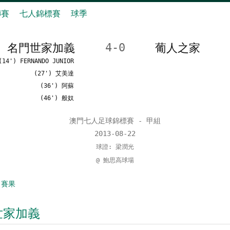
聯賽
七人錦標賽
球季
名門世家加義
4-0
葡人之家
(14') FERNANDO JUNIOR
(27') 艾美達
(36') 阿蘇
(46') 般奴
澳門七人足球錦標賽 - 甲組
2013-08-22
球證: 梁潤光
@ 鮑思高球場
 賽果
世家加義