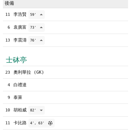
後備
李浩賢
11
59'
袁廣富
6
73'
李震濤
13
76'
士砵亭
奧利華拉 (GK)
23
白禮達
4
泰萊
9
胡柏威
10
82'
卡比路
11
4', 63'