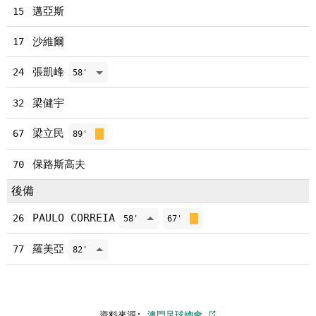
邁亞斯
15
沙維爾
17
張凱峰
24
58'
梁健宇
32
梁立民
67
89'
保路斯高夫
70
後備
PAULO CORREIA
26
58'
67'
羅美亞
77
82'
資料來源:
澳門足球總會