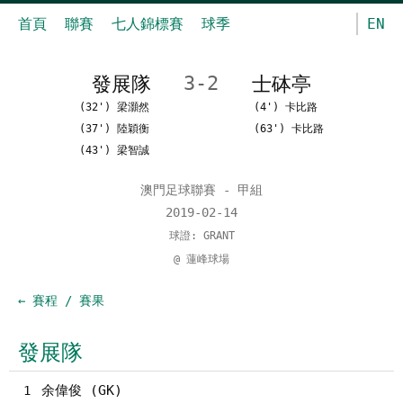
首頁
聯賽
七人錦標賽
球季
EN
發展隊
3-2
士砵亭
(32') 梁灝然
(4') 卡比路
(37') 陸穎衡
(63') 卡比路
(43') 梁智誠
澳門足球聯賽 - 甲組
2019-02-14
球證: GRANT
@ 蓮峰球場
← 賽程 / 賽果
發展隊
余偉俊 (GK)
1