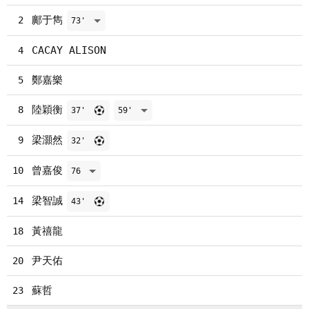
鄺于雋
2
73'
CACAY ALISON
4
鄭嘉樂
5
陸穎衡
8
37'
59'
梁灝然
9
32'
曾嘉俊
10
76
梁智誠
14
43'
黃禧龍
18
尹天佑
20
蘇哲
23