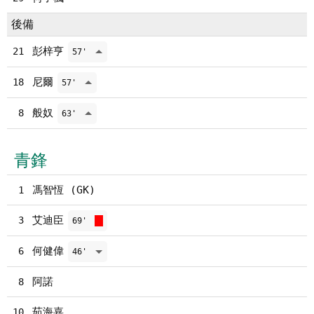
後備
彭梓亨
21
57'
尼爾
18
57'
般奴
8
63'
青鋒
馮智恆 (GK)
1
艾迪臣
3
69'
何健偉
6
46'
阿諾
8
茹海嘉
10