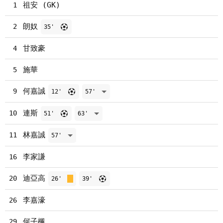
祖安 (GK)
1
朗奴
2
35'
甘致豪
4
施華
5
何嘉誠
9
12'
57'
連斯
10
51'
63'
林嘉誠
11
57'
李家謙
16
迪亞高
20
26'
39'
李嘉濠
26
何子楓
29