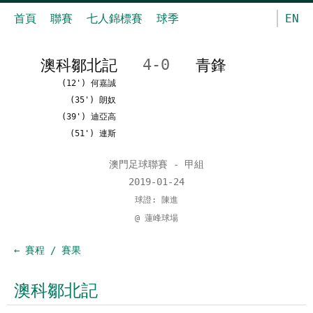
首頁
聯賽
七人錦標賽
球季
EN
澳科鄒北記
4-0
青鋒
(12') 何嘉誠
(35') 朗奴
(39') 迪亞高
(51') 連斯
澳門足球聯賽 - 甲組
2019-01-24
球證: 陳進
@ 蓮峰球場
← 賽程 / 賽果
澳科鄒北記