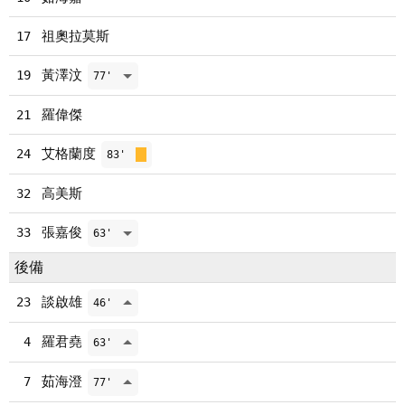
祖奧拉莫斯
17
黃澤汶
19
77'
羅偉傑
21
艾格蘭度
24
83'
高美斯
32
張嘉俊
33
63'
後備
談啟雄
23
46'
羅君堯
4
63'
茹海澄
7
77'