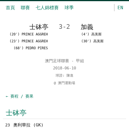
首頁
聯賽
七人錦標賽
球季
EN
士砵亭
3-2
加義
(20') PRINCE AGGREH
(4') 高美斯
(23') PRINCE AGGREH
(30') 高美斯
(68') PEDRO PIRES
澳門足球聯賽 - 甲組
2018-06-10
球證: 陳進
@ 澳門運動場
← 賽程 / 賽果
士砵亭
奧利華拉 (GK)
23