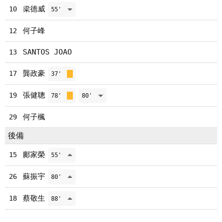
梁德威
10
55'
何子峰
12
SANTOS JOAO
13
龔政豪
17
37'
張健聰
19
78'
80'
何子楓
29
後備
鄺家榮
15
55'
蘇振宇
26
80'
蔡敬生
18
88'