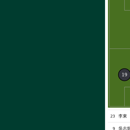
李東 
23
吳志
9