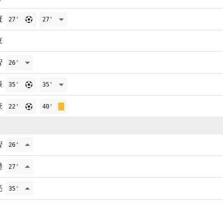
寶
27'
27'
東
智
26'
廉
35'
35'
豪
22'
40'
智
26'
樂
27'
亮
35'