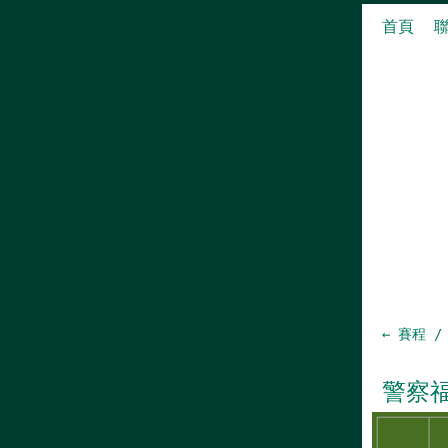
首頁
← 賽程 /
警察