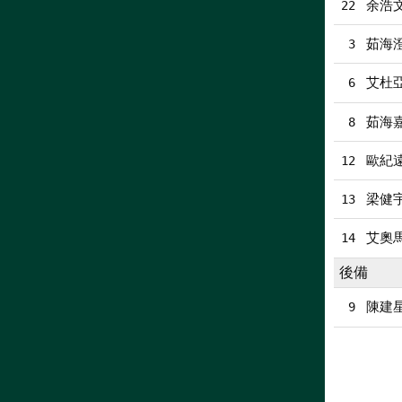
余浩文
22
茹海
3
艾杜
6
茹海
8
歐紀
12
梁健
13
艾奧
14
後備
陳建
9