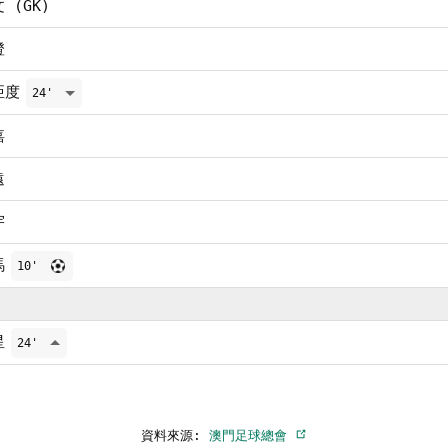
 (GK)
澄
亞度
24'
嘉
遠
宇
馬
10'
星
24'
資料來源:
澳門足球總會