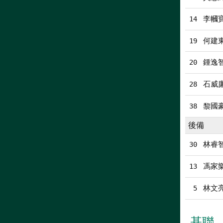
李幗
14
何建
19
鍾逸
20
石威
28
黎國
38
後備
林睿
30
馮家
13
林文
5
基聯