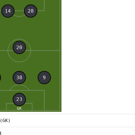
(GK)
輝