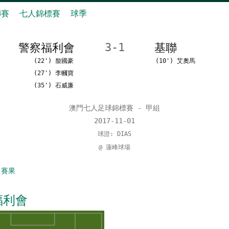
聯賽
七人錦標賽
球季
警察福利會
3-1
基聯
(22') 黎國豪
(10') 艾奧馬
(27') 李幗寶
(35') 石威廉
澳門七人足球錦標賽 - 甲組
2017-11-01
球證: DIAS
@ 蓮峰球場
 賽果
福利會