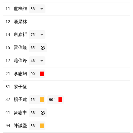
盧梓維
11
58'
潘景林
12
唐嘉祈
14
75'
雷偉隆
15
65'
蕭偉鋒
17
46'
李志均
21
90'
黎子恆
31
楊子建
37
15'
90'
麥志中
41
38'
陳誠堅
94
58'