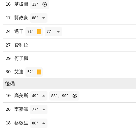
基拔圖
16
13'
龔政豪
17
88'
邁干
24
71'
77'
費利拉
27
何子楓
29
艾達
30
52'
後備
高美斯
10
49'
83', 90'
李嘉濠
26
77'
蔡敬生
18
88'