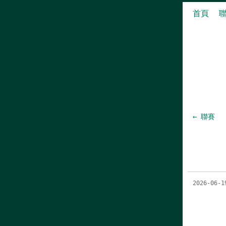
首頁
← 聯賽
2026-06-