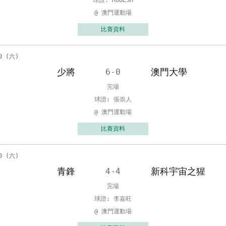
球證: ROBESH
@ 澳門運動場
比賽資料
20 (六)
少將
澳門大學
6-0
完場
球證: 張崇人
@ 澳門運動場
比賽資料
20 (六)
青鋒
新科宇宙之猩
4-4
完場
球證: 李嘉旺
@ 澳門運動場