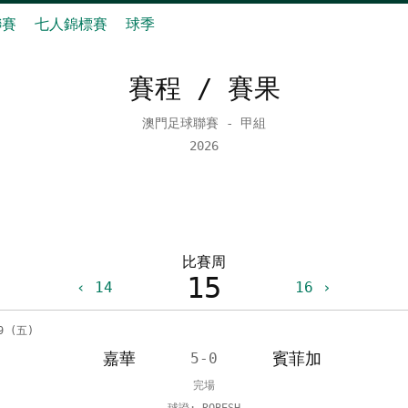
聯賽
七人錦標賽
球季
賽程 / 賽果
澳門足球聯賽 - 甲組
2026
比賽周
15
14
16
19 (五)
嘉華
賓菲加
5-0
完場