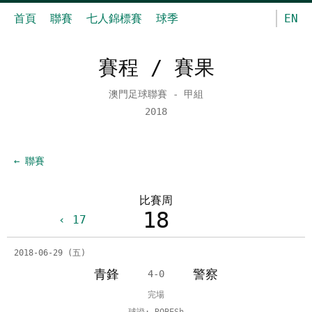
首頁
聯賽
七人錦標賽
球季
EN
賽程 / 賽果
澳門足球聯賽 - 甲組
2018
← 聯賽
比賽周
18
17
2018-06-29 (五)
青鋒
警察
4-0
完場