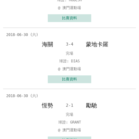
球證: ROBESh
@ 澳門運動場
比賽資料
2018-06-30 (六)
海關
蒙地卡羅
3-4
完場
球證: DIAS
@ 澳門運動場
比賽資料
2018-06-30 (六)
恆勢
勵馳
2-1
完場
球證: GRANT
@ 澳門運動場