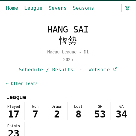
Home
League
Sevens
Seasons
繁
HANG SAI
恆勢
Macau League - D1
2025
Schedule / Results
·
Website
← Other Teams
League
Played
Won
Drawn
Lost
GF
GA
17
7
2
8
53
34
Points
23