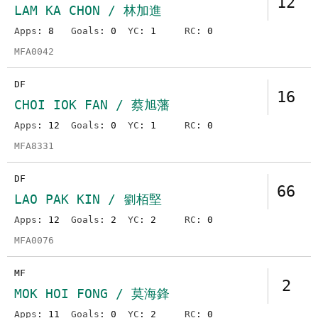
12
LAM KA CHON / 林加進
Apps
: 8
Goals
: 0
YC
: 1
RC
: 0
MFA0042
DF
16
CHOI IOK FAN / 蔡旭藩
Apps
: 12
Goals
: 0
YC
: 1
RC
: 0
MFA8331
DF
66
LAO PAK KIN / 劉栢堅
Apps
: 12
Goals
: 2
YC
: 2
RC
: 0
MFA0076
MF
2
MOK HOI FONG / 莫海鋒
Apps
: 11
Goals
: 0
YC
: 2
RC
: 0