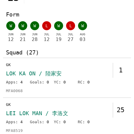
Form
W
W
W
L
W
L
W
JUN
JUN
JUN
JUL
JUL
JUL
AUG
12
21
28
12
19
27
03
Squad (27)
GK
1
LOK KA ON / 陸家安
Apps
: 4
Goals
: 0
YC
: 0
RC
: 0
MFA0068
GK
25
LEI LOK MAN / 李洛文
Apps
: 4
Goals
: 0
YC
: 0
RC
: 0
MFA8519