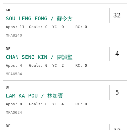
GK
32
SOU LENG FONG / 蘇令方
Apps
: 11
Goals
: 0
YC
: 0
RC
: 0
MFA8240
DF
4
CHAN SENG KIN / 陳誠堅
Apps
: 4
Goals
: 0
YC
: 2
RC
: 0
MFA6584
DF
5
LAM KA POU / 林加寶
Apps
: 8
Goals
: 0
YC
: 4
RC
: 0
MFA0024
DF