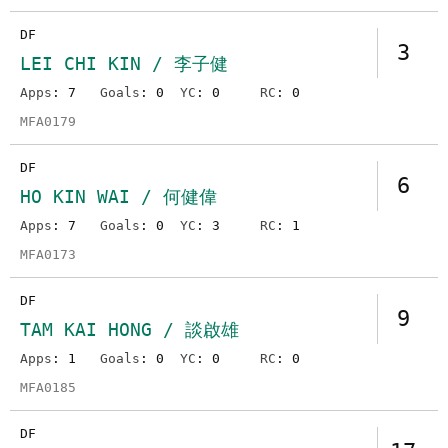
DF
3
LEI CHI KIN / 李子健
Apps
: 7
Goals
: 0
YC
: 0
RC
: 0
MFA0179
DF
6
HO KIN WAI / 何健偉
Apps
: 7
Goals
: 0
YC
: 3
RC
: 1
MFA0173
DF
9
TAM KAI HONG / 談啟雄
Apps
: 1
Goals
: 0
YC
: 0
RC
: 0
MFA0185
DF