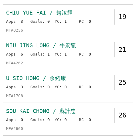
CHIU YUE FAI / 趙汝輝
19
Apps
: 3
Goals
: 0
YC
: 1
RC
: 0
MFA0236
NIU JING LONG / 牛景龍
21
Apps
: 6
Goals
: 1
YC
: 1
RC
: 0
MFA4262
U SIO HONG / 余紹康
25
Apps
: 3
Goals
: 0
YC
: 0
RC
: 0
MFA1708
SOU KAI CHONG / 蘇計忠
26
Apps
: 0
Goals
: 0
YC
: 0
RC
: 0
MFA2660