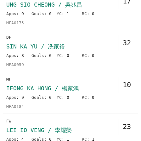
17
UNG SIO CHEONG / 吳兆昌
Apps
: 9
Goals
: 0
YC
: 1
RC
: 0
MFA0175
DF
32
SIN KA YU / 冼家裕
Apps
: 8
Goals
: 0
YC
: 0
RC
: 0
MFA0059
MF
10
IEONG KA HONG / 楊家鴻
Apps
: 9
Goals
: 0
YC
: 0
RC
: 0
MFA0184
FW
23
LEI IO VENG / 李耀榮
Apps
: 4
Goals
: 0
YC
: 1
RC
: 1