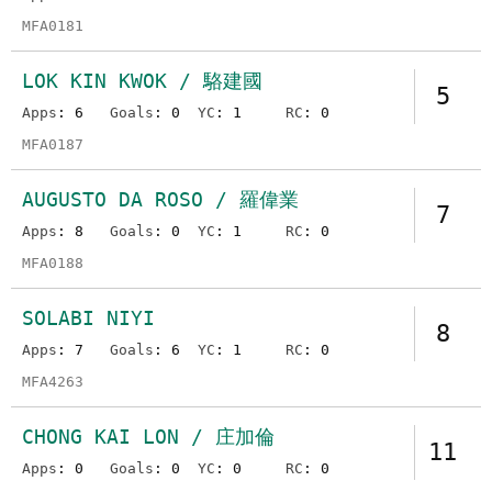
MFA0181
LOK KIN KWOK / 駱建國
5
Apps
: 6
Goals
: 0
YC
: 1
RC
: 0
MFA0187
AUGUSTO DA ROSO / 羅偉業
7
Apps
: 8
Goals
: 0
YC
: 1
RC
: 0
MFA0188
SOLABI NIYI
8
Apps
: 7
Goals
: 6
YC
: 1
RC
: 0
MFA4263
CHONG KAI LON / 庄加倫
11
Apps
: 0
Goals
: 0
YC
: 0
RC
: 0