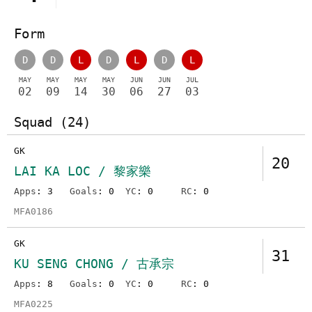
Form
D
D
L
D
L
D
L
MAY
MAY
MAY
MAY
JUN
JUN
JUL
02
09
14
30
06
27
03
Squad (24)
GK
20
LAI KA LOC / 黎家樂
Apps
: 3
Goals
: 0
YC
: 0
RC
: 0
MFA0186
GK
31
KU SENG CHONG / 古承宗
Apps
: 8
Goals
: 0
YC
: 0
RC
: 0
MFA0225