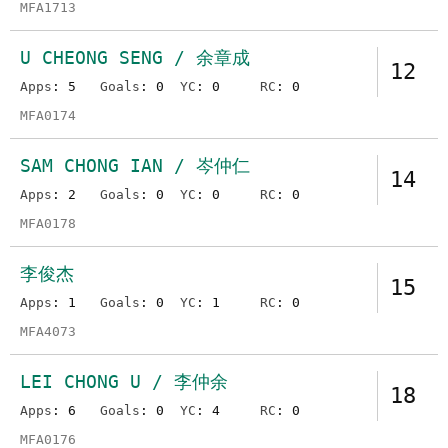
MFA1713
U CHEONG SENG / 余章成
12
Apps
: 5
Goals
: 0
YC
: 0
RC
: 0
MFA0174
SAM CHONG IAN / 岑仲仁
14
Apps
: 2
Goals
: 0
YC
: 0
RC
: 0
MFA0178
李俊杰
15
Apps
: 1
Goals
: 0
YC
: 1
RC
: 0
MFA4073
LEI CHONG U / 李仲余
18
Apps
: 6
Goals
: 0
YC
: 4
RC
: 0
MFA0176