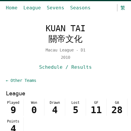
Home
League
Sevens
Seasons
繁
KUAN TAI
關帝文化
Macau League - D1
2010
Schedule / Results
← Other Teams
League
Played
Won
Drawn
Lost
GF
GA
9
0
4
5
11
28
Points
4