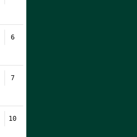
6
7
10