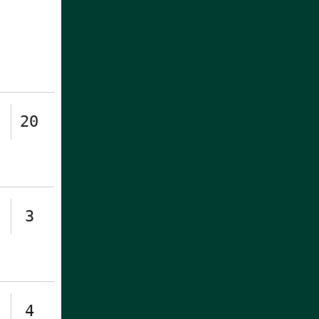
20
3
4