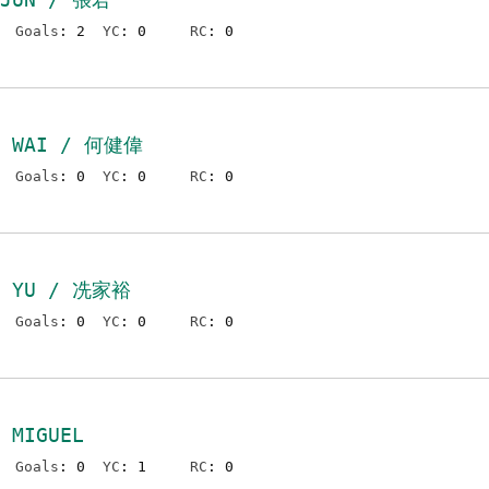
Goals
: 2
YC
: 0
RC
: 0
N WAI / 何健偉
Goals
: 0
YC
: 0
RC
: 0
A YU / 冼家裕
Goals
: 0
YC
: 0
RC
: 0
 MIGUEL
Goals
: 0
YC
: 1
RC
: 0