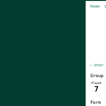
Home
← Other 
Group 
Played
7
Form