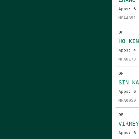
Apps
: 6
MFA4851
DF
HO KI
Apps
: 4
MFA0173
DF
SIN K
Apps
: 6
MFA0059
DF
VIRREY
Apps
: 6