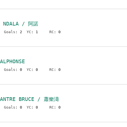
D NDALA / 阿諾
Goals
: 2
YC
: 1
RC
: 0
ALPHONSE
Goals
: 0
YC
: 0
RC
: 0
HANTRE BRUCE / 蕭樂濤
Goals
: 0
YC
: 0
RC
: 0