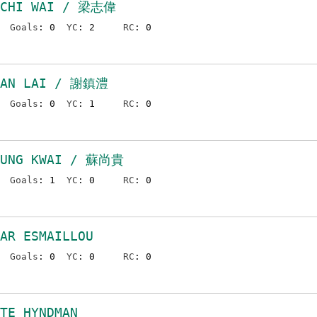
 CHI WAI / 梁志偉
Goals
: 0
YC
: 2
RC
: 0
HAN LAI / 謝鎮澧
Goals
: 0
YC
: 1
RC
: 0
EUNG KWAI / 蘇尚貴
Goals
: 1
YC
: 0
RC
: 0
AR ESMAILLOU
Goals
: 0
YC
: 0
RC
: 0
TE HYNDMAN