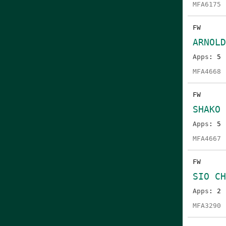
MFA6175
FW
ARNOL
Apps
: 5
MFA4668
FW
SHAKO 
Apps
: 5
MFA4667
FW
SIO C
Apps
: 2
MFA3290