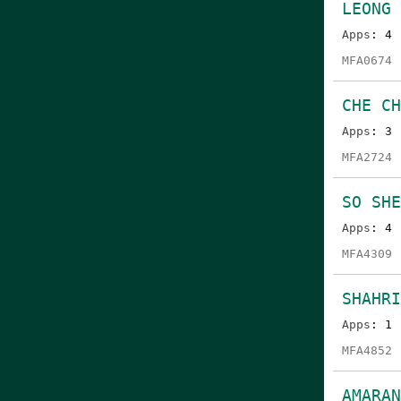
LEONG
Apps
: 4
MFA0674
CHE C
Apps
: 3
MFA2724
SO SH
Apps
: 4
MFA4309
SHAHRI
Apps
: 1
MFA4852
AMARAN