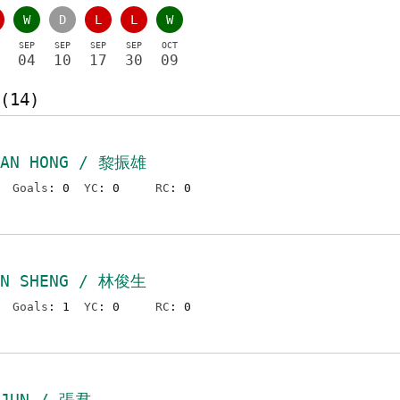
W
D
L
L
W
SEP
SEP
SEP
SEP
OCT
04
10
17
30
09
(14)
HAN HONG / 黎振雄
Goals
: 0
YC
: 0
RC
: 0
UN SHENG / 林俊生
Goals
: 1
YC
: 0
RC
: 0
 JUN / 張君