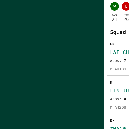
W
L
AUG
AUG
21
26
Squad 
GK
LAI C
Apps
: 7
MFA0139
DF
LIN J
Apps
: 4
MFA4268
DF
ZHANG