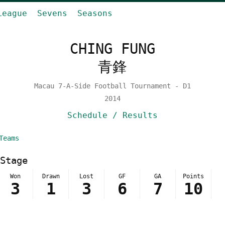
League
Sevens
Seasons
CHING FUNG
青鋒
Macau 7-A-Side Football Tournament - D1
2014
Schedule / Results
Teams
Stage
Won
Drawn
Lost
GF
GA
Points
3
1
3
6
7
10