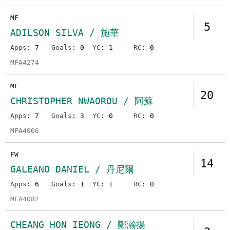
MF
5
ADILSON SILVA / 施華
Apps
: 7
Goals
: 0
YC
: 1
RC
: 0
MFA4274
MF
20
CHRISTOPHER NWAOROU / 阿蘇
Apps
: 7
Goals
: 3
YC
: 0
RC
: 0
MFA4006
FW
14
GALEANO DANIEL / 丹尼爾
Apps
: 6
Goals
: 1
YC
: 1
RC
: 0
MFA4082
CHEANG HON IEONG / 鄭瀚揚