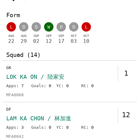
Form
L
D
D
W
D
D
L
AUG
AUG
SEP
SEP
SEP
OCT
OCT
22
29
02
12
17
03
10
Squad (14)
GK
1
LOK KA ON / 陸家安
Apps
: 7
Goals
: 0
YC
: 0
RC
: 0
MFA0068
DF
12
LAM KA CHON / 林加進
Apps
: 3
Goals
: 0
YC
: 0
RC
: 0
MFA0042