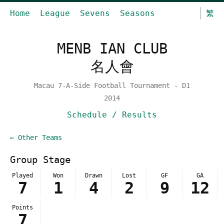
Home
League
Sevens
Seasons
繁
MENB IAN CLUB
名人會
Macau 7-A-Side Football Tournament - D1
2014
Schedule / Results
← Other Teams
Group Stage
Played
Won
Drawn
Lost
GF
GA
7
1
4
2
9
12
Points
7