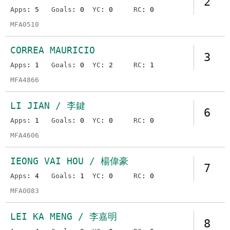
2
Apps
: 5
Goals
: 0
YC
: 0
RC
: 0
MFA0510
CORREA MAURICIO
3
Apps
: 1
Goals
: 0
YC
: 2
RC
: 1
MFA4866
LI JIAN / 李鍵
6
Apps
: 1
Goals
: 0
YC
: 0
RC
: 0
MFA4606
IEONG VAI HOU / 楊偉豪
7
Apps
: 4
Goals
: 1
YC
: 0
RC
: 0
MFA0083
LEI KA MENG / 李嘉明
8