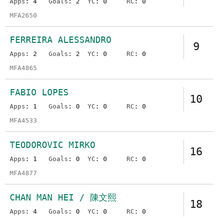
Apps
: 4
Goals
: 2
YC
: 0
RC
: 0
MFA2650
FERREIRA ALESSANDRO
9
Apps
: 2
Goals
: 2
YC
: 0
RC
: 0
MFA4865
FABIO LOPES
10
Apps
: 1
Goals
: 0
YC
: 0
RC
: 0
MFA4533
TEODOROVIC MIRKO
16
Apps
: 1
Goals
: 0
YC
: 0
RC
: 0
MFA4877
CHAN MAN HEI / 陳文熙
18
Apps
: 4
Goals
: 0
YC
: 0
RC
: 0